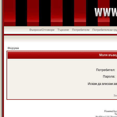
Въпроси/Отговори
Търсене
Потребители
Потребителски гр
Форуми
Моля въвед
Потребител:
Парола:
Искам да влизам а
За
Powered by
Tr
RedSilver 1.01 Them