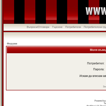
Въпроси/Отговори
Търсене
Потребители
Потребителски гр
Форуми
Моля въвед
Потребител:
Парола:
Искам да влизам а
За
Powered by
Tr
RedSilver 1.01 Them