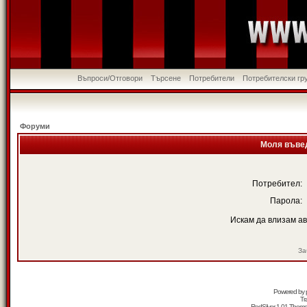
Въпроси/Отговори
Търсене
Потребители
Потребителски гр
Форуми
Моля въвед
Потребител:
Парола:
Искам да влизам а
За
Powered by
Tr
RedSilver 1.01 Them