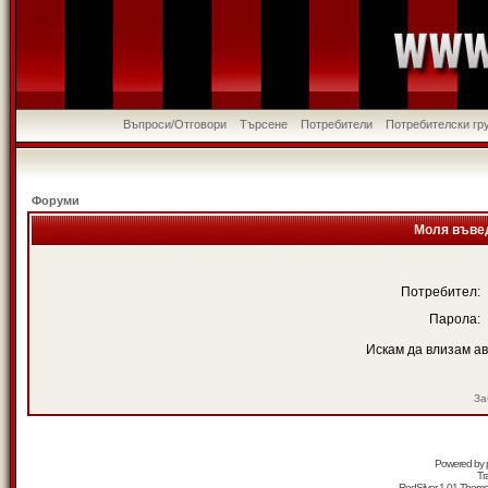
Въпроси/Отговори
Търсене
Потребители
Потребителски гр
Форуми
Моля въвед
Потребител:
Парола:
Искам да влизам а
За
Powered by
Tr
RedSilver 1.01 Them