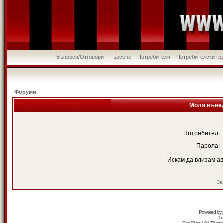
Въпроси/Отговори
Търсене
Потребители
Потребителски гр
Форуми
Моля въвед
Потребител:
Парола:
Искам да влизам а
За
Powered by
Tr
RedSilver 1.01 Them