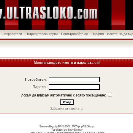
Потребители
Потребителски групи
Регистрирайте се
Профил
Влезте, за да в
Моля въведете името и паролата си!
Потребител:
Парола:
Искам да влизам автоматично с всяко посещение:
Забравих си паролата!
Powered by
phpBB
© 2001, 2005 phpBB Group
Translation by:
Boby Dimitrov
RedSilver 1.01 Theme was programmed by
DEVPPL
HTML Forum