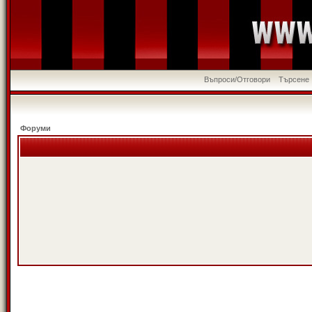
Въпроси/Отговори
Търсене
Форуми