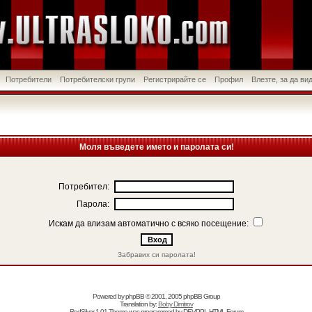
Потребители
Потребителски групи
Регистрирайте се
Профил
Влезте, за да в
Моля въведете името и паролата си!
Потребител:
Парола:
Искам да влизам автоматично с всяко посещение:
Забравих си паролата!
Powered by
phpBB
© 2001, 2005 phpBB Group
Translation by:
Boby Dimitrov
RedSilver 1.01 Theme was programmed by
DEVPPL
HTML Forum