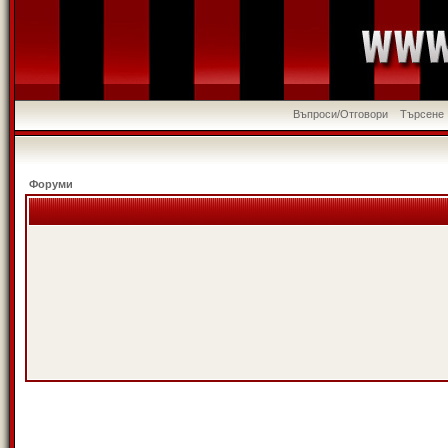
Въпроси/Отговори
Търсене
Форуми