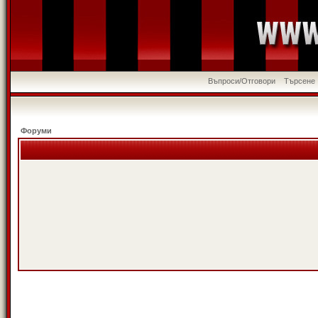
Въпроси/Отговори
Търсене
Форуми