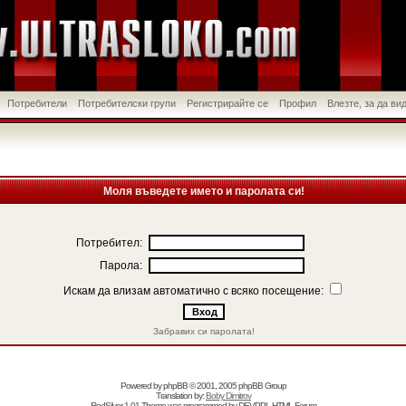
Потребители
Потребителски групи
Регистрирайте се
Профил
Влезте, за да в
Моля въведете името и паролата си!
Потребител:
Парола:
Искам да влизам автоматично с всяко посещение:
Забравих си паролата!
Powered by
phpBB
© 2001, 2005 phpBB Group
Translation by:
Boby Dimitrov
RedSilver 1.01 Theme was programmed by
DEVPPL
HTML Forum