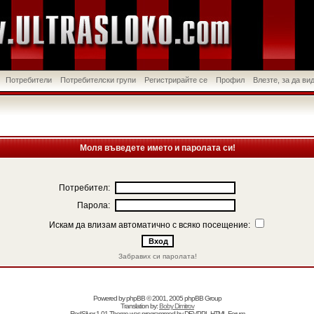
Потребители
Потребителски групи
Регистрирайте се
Профил
Влезте, за да в
Моля въведете името и паролата си!
Потребител:
Парола:
Искам да влизам автоматично с всяко посещение:
Забравих си паролата!
Powered by
phpBB
© 2001, 2005 phpBB Group
Translation by:
Boby Dimitrov
RedSilver 1.01 Theme was programmed by
DEVPPL
HTML Forum