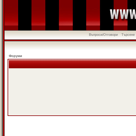
Въпроси/Отговори
Търсене
Форуми