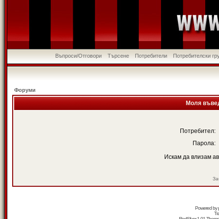
Въпроси/Отговори
Търсене
Потребители
Потребителски гр
Форуми
Моля въвед
Потребител:
Парола:
Искам да влизам а
За
Powered by
Tr
RedSilver 1.01 Them