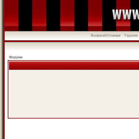
Въпроси/Отговори
Търсене
Форуми