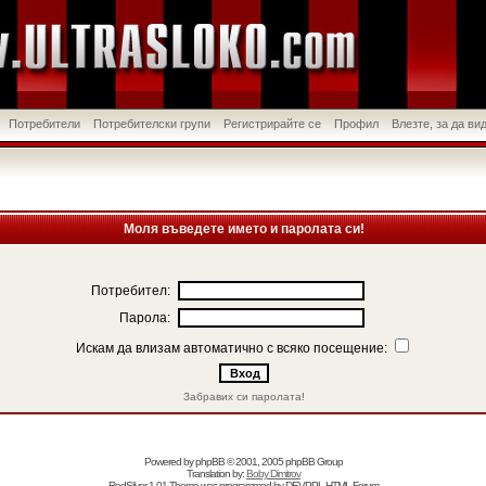
Потребители
Потребителски групи
Регистрирайте се
Профил
Влезте, за да в
Моля въведете името и паролата си!
Потребител:
Парола:
Искам да влизам автоматично с всяко посещение:
Забравих си паролата!
Powered by
phpBB
© 2001, 2005 phpBB Group
Translation by:
Boby Dimitrov
RedSilver 1.01 Theme was programmed by
DEVPPL
HTML Forum