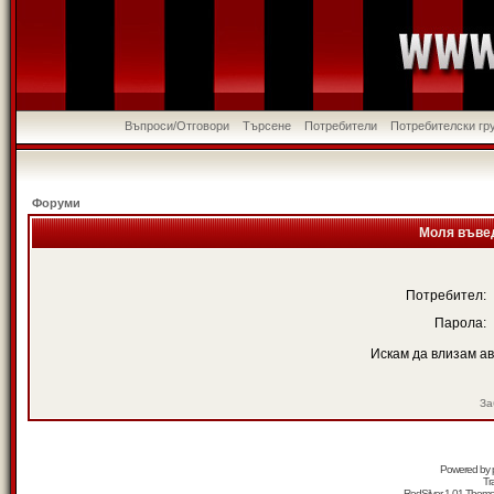
Въпроси/Отговори
Търсене
Потребители
Потребителски гр
Форуми
Моля въвед
Потребител:
Парола:
Искам да влизам а
За
Powered by
Tr
RedSilver 1.01 Them