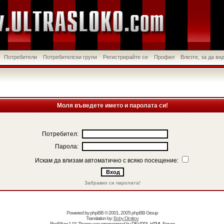
Потребители
Потребителски групи
Регистрирайте се
Профил
Влезте, за да в
Моля въведете името и паролата си!
Потребител:
Парола:
Искам да влизам автоматично с всяко посещение:
Забравих си паролата!
Powered by
phpBB
© 2001, 2005 phpBB Group
Translation by:
Boby Dimitrov
RedSilver 1.01 Theme was programmed by
DEVPPL
HTML Forum