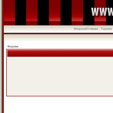
Въпроси/Отговори
Търсене
Форуми