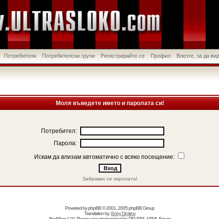
Потребители
Потребителски групи
Регистрирайте се
Профил
Влезте, за да в
Моля въведете името и паролата си!
Потребител:
Парола:
Искам да влизам автоматично с всяко посещение:
Забравих си паролата!
Powered by
phpBB
© 2001, 2005 phpBB Group
Translation by:
Boby Dimitrov
RedSilver 1.01 Theme was programmed by
DEVPPL
HTML Forum