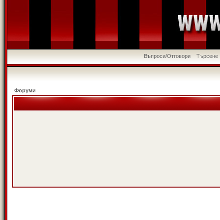
Въпроси/Отговори
Търсене
Форуми