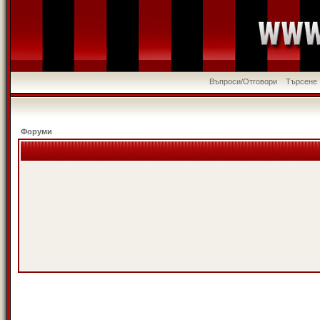
Въпроси/Отговори
Търсене
Форуми