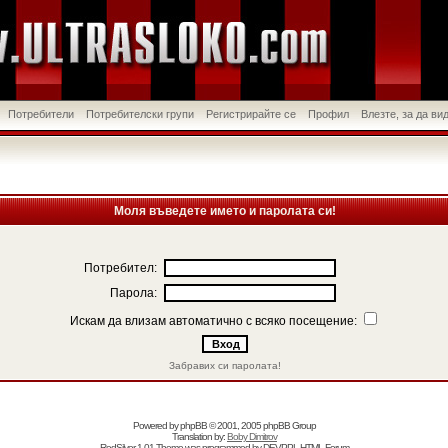
Потребители
Потребителски групи
Регистрирайте се
Профил
Влезте, за да в
Моля въведете името и паролата си!
Потребител:
Парола:
Искам да влизам автоматично с всяко посещение:
Забравих си паролата!
Powered by
phpBB
© 2001, 2005 phpBB Group
Translation by:
Boby Dimitrov
RedSilver 1.01 Theme was programmed by
DEVPPL
HTML Forum