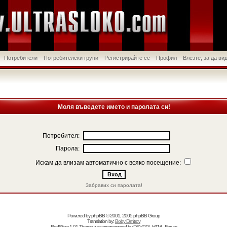
Потребители
Потребителски групи
Регистрирайте се
Профил
Влезте, за да в
Моля въведете името и паролата си!
Потребител:
Парола:
Искам да влизам автоматично с всяко посещение:
Забравих си паролата!
Powered by
phpBB
© 2001, 2005 phpBB Group
Translation by:
Boby Dimitrov
RedSilver 1.01 Theme was programmed by
DEVPPL
HTML Forum