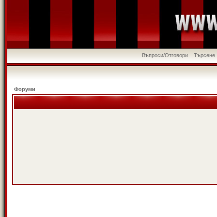
Въпроси/Отговори
Търсене
Форуми