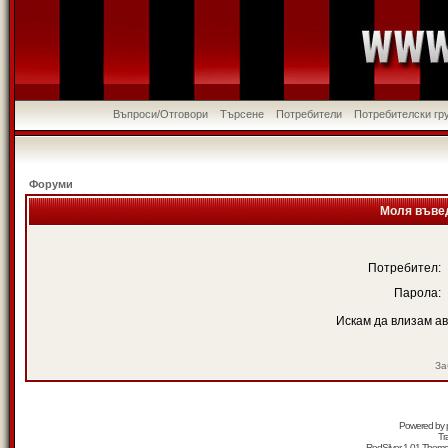
Въпроси/Отговори
Търсене
Потребители
Потребителски гр
Форуми
Моля въвед
Потребител:
Парола:
Искам да влизам а
За
Powered by
Tr
RedSilver 1.01 Them