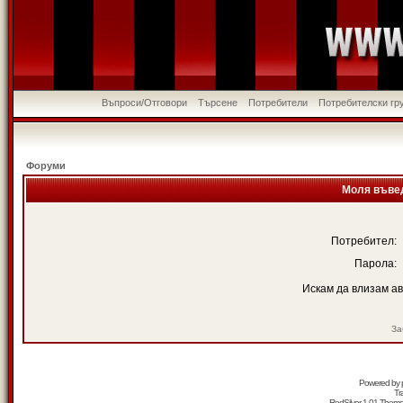
Въпроси/Отговори
Търсене
Потребители
Потребителски гр
Форуми
Моля въвед
Потребител:
Парола:
Искам да влизам а
За
Powered by
Tr
RedSilver 1.01 Them