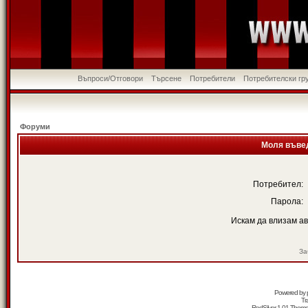
Въпроси/Отговори
Търсене
Потребители
Потребителски гр
Форуми
Моля въвед
Потребител:
Парола:
Искам да влизам а
За
Powered by
Tr
RedSilver 1.01 Them