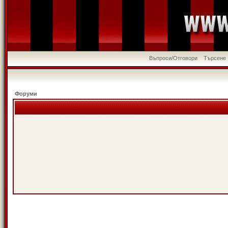
Въпроси/Отговори
Търсене
Форуми