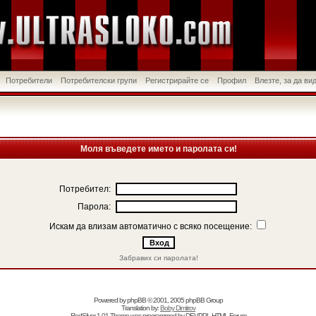
Потребители
Потребителски групи
Регистрирайте се
Профил
Влезте, за да в
Моля въведете името и паролата си!
Потребител:
Парола:
Искам да влизам автоматично с всяко посещение:
Забравих си паролата!
Powered by
phpBB
© 2001, 2005 phpBB Group
Translation by:
Boby Dimitrov
RedSilver 1.01 Theme was programmed by
DEVPPL
HTML Forum