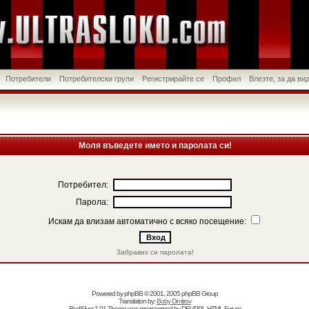
Потребители
Потребителски групи
Регистрирайте се
Профил
Влезте, за да в
Моля въведете името и паролата си!
Потребител:
Парола:
Искам да влизам автоматично с всяко посещение:
Забравих си паролата!
Powered by
phpBB
© 2001, 2005 phpBB Group
Translation by:
Boby Dimitrov
RedSilver 1.01 Theme was programmed by
DEVPPL
HTML Forum