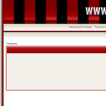
Въпроси/Отговори
Търсене
Форуми