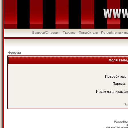
Въпроси/Отговори
Търсене
Потребители
Потребителски гр
Форуми
Моля въвед
Потребител:
Парола:
Искам да влизам а
За
Powered by
Tr
RedSilver 1.01 Them