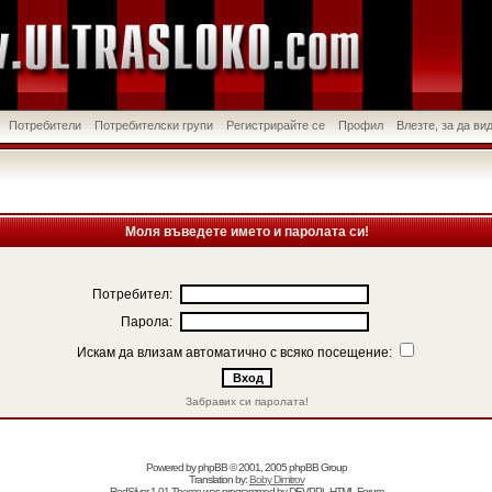
Потребители
Потребителски групи
Регистрирайте се
Профил
Влезте, за да в
Моля въведете името и паролата си!
Потребител:
Парола:
Искам да влизам автоматично с всяко посещение:
Забравих си паролата!
Powered by
phpBB
© 2001, 2005 phpBB Group
Translation by:
Boby Dimitrov
RedSilver 1.01 Theme was programmed by
DEVPPL
HTML Forum