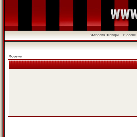
Въпроси/Отговори
Търсене
Форуми