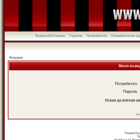
Въпроси/Отговори
Търсене
Потребители
Потребителски гр
Форуми
Моля въвед
Потребител:
Парола:
Искам да влизам а
За
Powered by
Tr
RedSilver 1.01 Them