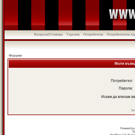
Въпроси/Отговори
Търсене
Потребители
Потребителски гр
Форуми
Моля въвед
Потребител:
Парола:
Искам да влизам а
За
Powered by
Tr
RedSilver 1.01 Them