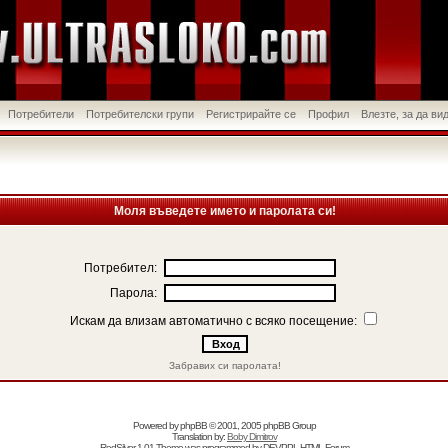
Потребители
Потребителски групи
Регистрирайте се
Профил
Влезте, за да в
Моля въведете името и паролата си!
Потребител:
Парола:
Искам да влизам автоматично с всяко посещение:
Забравих си паролата!
Powered by
phpBB
© 2001, 2005 phpBB Group
Translation by:
Boby Dimitrov
RedSilver 1.01 Theme was programmed by
DEVPPL
HTML Forum