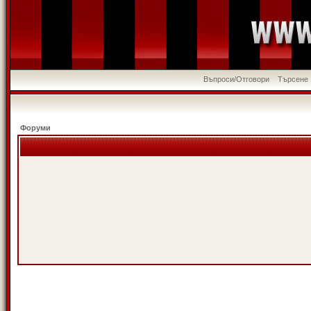
Въпроси/Отговори
Търсене
Форуми