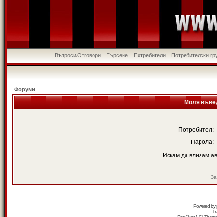
Въпроси/Отговори
Търсене
Потребители
Потребителски гр
Форуми
Моля въвед
Потребител:
Парола:
Искам да влизам а
За
Powered by
Tr
RedSilver 1.01 Them