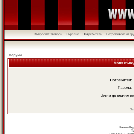
Въпроси/Отговори
Търсене
Потребители
Потребителски гр
Форуми
Моля въвед
Потребител:
Парола:
Искам да влизам а
За
Powered by
Tr
RedSilver 1.01 Them