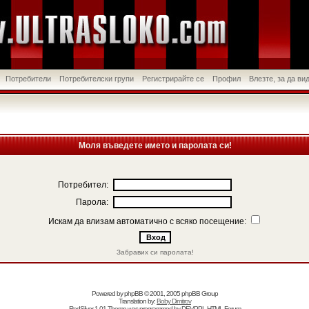
Потребители
Потребителски групи
Регистрирайте се
Профил
Влезте, за да в
Моля въведете името и паролата си!
Потребител:
Парола:
Искам да влизам автоматично с всяко посещение:
Забравих си паролата!
Powered by
phpBB
© 2001, 2005 phpBB Group
Translation by:
Boby Dimitrov
RedSilver 1.01 Theme was programmed by
DEVPPL
HTML Forum