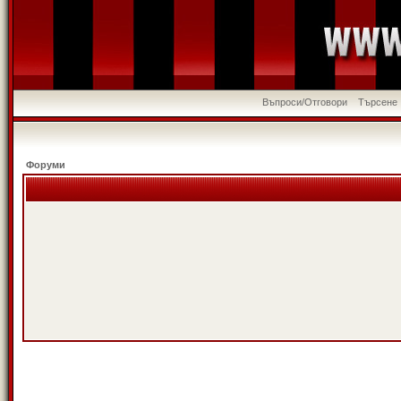
Въпроси/Отговори
Търсене
Форуми