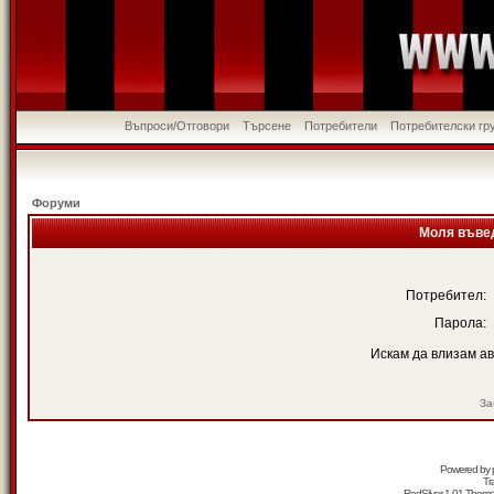
Въпроси/Отговори
Търсене
Потребители
Потребителски гр
Форуми
Моля въвед
Потребител:
Парола:
Искам да влизам а
За
Powered by
Tr
RedSilver 1.01 Them