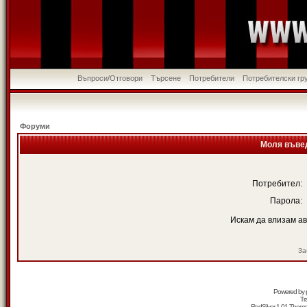
Въпроси/Отговори
Търсене
Потребители
Потребителски гр
Форуми
Моля въвед
Потребител:
Парола:
Искам да влизам а
За
Powered by
Tr
RedSilver 1.01 Them