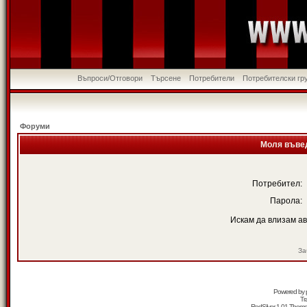
Въпроси/Отговори
Търсене
Потребители
Потребителски гр
Форуми
Моля въвед
Потребител:
Парола:
Искам да влизам а
За
Powered by
Tr
RedSilver 1.01 Them