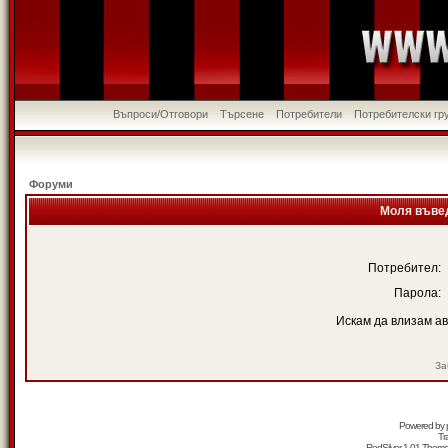
Въпроси/Отговори
Търсене
Потребители
Потребителски гр
Форуми
Моля въвед
Потребител:
Парола:
Искам да влизам а
За
Powered by
Tr
RedSilver 1.01 Them