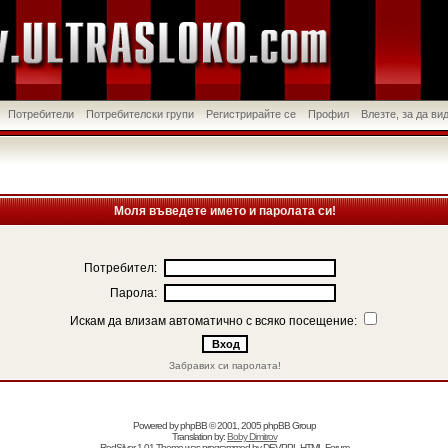
Потребители
Потребителски групи
Регистрирайте се
Профил
Влезте, за да в
Моля въведете името и паролата си!
Потребител:
Парола:
Искам да влизам автоматично с всяко посещение:
Забравих си паролата!
Powered by
phpBB
© 2001, 2005 phpBB Group
Translation by:
Boby Dimitrov
RedSilver 1.01 Theme was programmed by
DEVPPL
HTML Forum