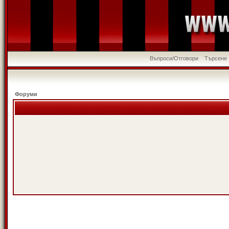
Въпроси/Отговори
Търсене
Форуми