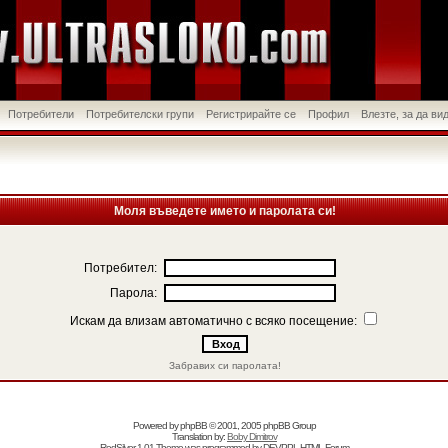
Потребители
Потребителски групи
Регистрирайте се
Профил
Влезте, за да в
Моля въведете името и паролата си!
Потребител:
Парола:
Искам да влизам автоматично с всяко посещение:
Забравих си паролата!
Powered by
phpBB
© 2001, 2005 phpBB Group
Translation by:
Boby Dimitrov
RedSilver 1.01 Theme was programmed by
DEVPPL
HTML Forum