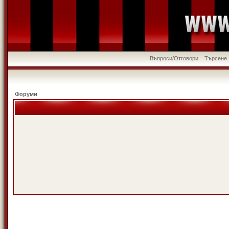
Въпроси/Отговори
Търсене
Форуми