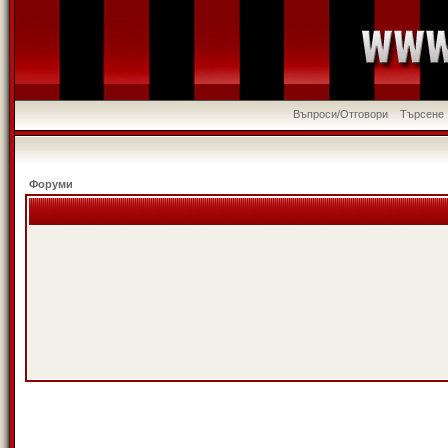
Въпроси/Отговори
Търсене
Форуми