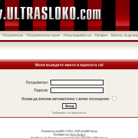
Потребители
Потребителски групи
Регистрирайте се
Профил
Влезте, за да в
Моля въведете името и паролата си!
Потребител:
Парола:
Искам да влизам автоматично с всяко посещение:
Забравих си паролата!
Powered by
phpBB
© 2001, 2005 phpBB Group
Translation by:
Boby Dimitrov
RedSilver 1.01 Theme was programmed by
DEVPPL
HTML Forum