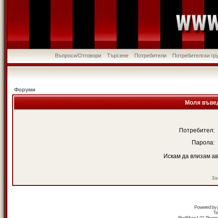
Въпроси/Отговори
Търсене
Потребители
Потребителски гр
Форуми
Моля въвед
Потребител:
Парола:
Искам да влизам а
За
Powered by
Tr
RedSilver 1.01 Them