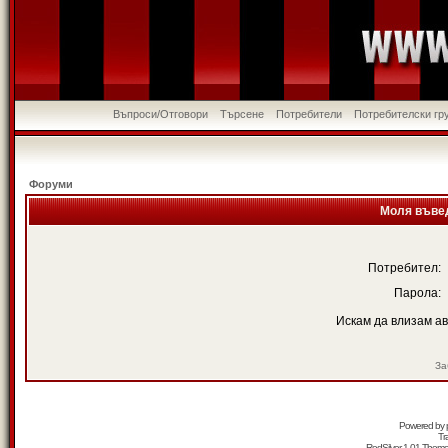
Въпроси/Отговори
Търсене
Потребители
Потребителски гр
Форуми
Моля въвед
Потребител:
Парола:
Искам да влизам а
За
Powered by
Tr
RedSilver 1.01 Them