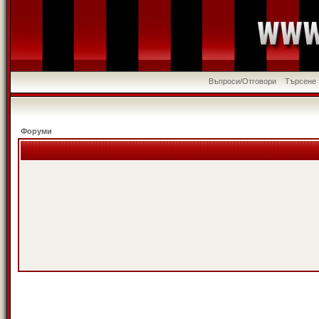
Въпроси/Отговори
Търсене
Форуми