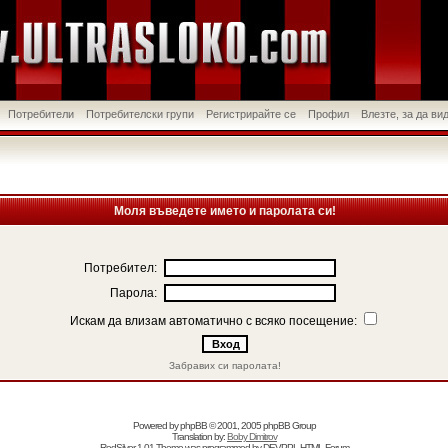
Потребители
Потребителски групи
Регистрирайте се
Профил
Влезте, за да в
Моля въведете името и паролата си!
Потребител:
Парола:
Искам да влизам автоматично с всяко посещение:
Забравих си паролата!
Powered by
phpBB
© 2001, 2005 phpBB Group
Translation by:
Boby Dimitrov
RedSilver 1.01 Theme was programmed by
DEVPPL
HTML Forum