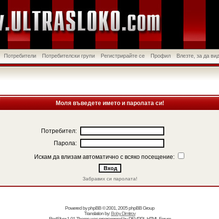
Потребители
Потребителски групи
Регистрирайте се
Профил
Влезте, за да в
Моля въведете името и паролата си!
Потребител:
Парола:
Искам да влизам автоматично с всяко посещение:
Забравих си паролата!
Powered by
phpBB
© 2001, 2005 phpBB Group
Translation by:
Boby Dimitrov
RedSilver 1.01 Theme was programmed by
DEVPPL
HTML Forum