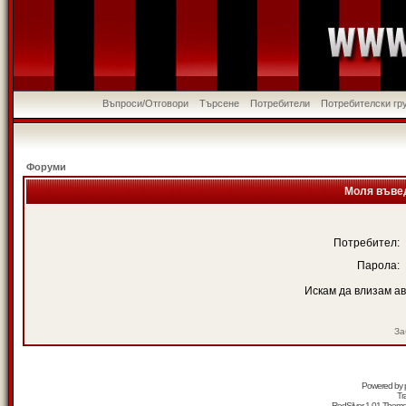
Въпроси/Отговори
Търсене
Потребители
Потребителски гр
Форуми
Моля въвед
Потребител:
Парола:
Искам да влизам а
За
Powered by
Tr
RedSilver 1.01 Them