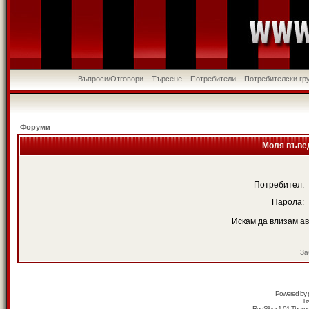
Въпроси/Отговори
Търсене
Потребители
Потребителски гр
Форуми
Моля въвед
Потребител:
Парола:
Искам да влизам а
За
Powered by
Tr
RedSilver 1.01 Them