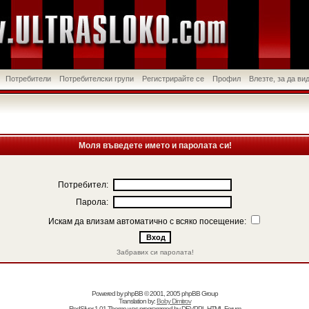
Потребители
Потребителски групи
Регистрирайте се
Профил
Влезте, за да в
Моля въведете името и паролата си!
Потребител:
Парола:
Искам да влизам автоматично с всяко посещение:
Забравих си паролата!
Powered by
phpBB
© 2001, 2005 phpBB Group
Translation by:
Boby Dimitrov
RedSilver 1.01 Theme was programmed by
DEVPPL
HTML Forum