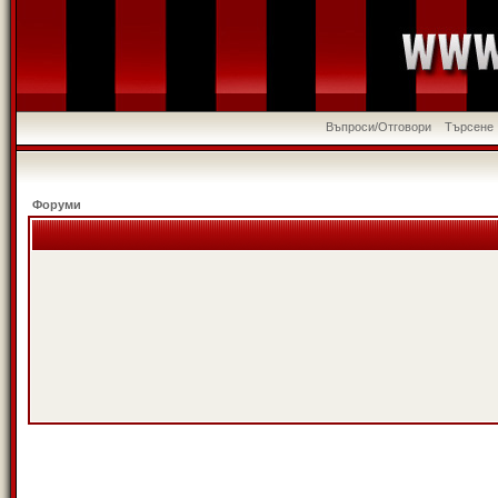
Въпроси/Отговори
Търсене
Форуми