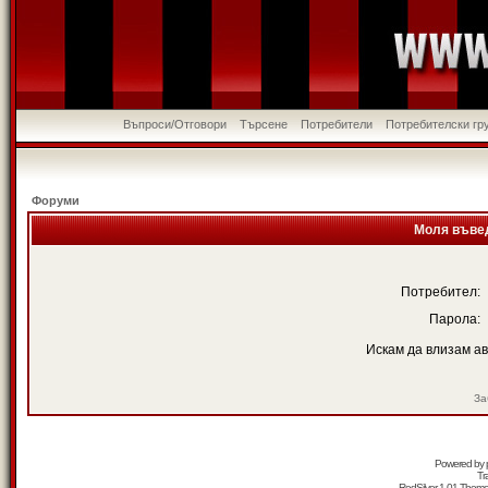
Въпроси/Отговори
Търсене
Потребители
Потребителски гр
Форуми
Моля въвед
Потребител:
Парола:
Искам да влизам а
За
Powered by
Tr
RedSilver 1.01 Them