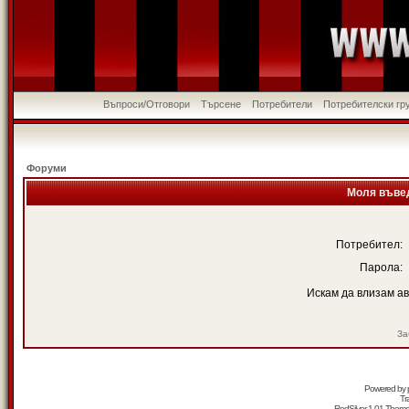
Въпроси/Отговори
Търсене
Потребители
Потребителски гр
Форуми
Моля въвед
Потребител:
Парола:
Искам да влизам а
За
Powered by
Tr
RedSilver 1.01 Them