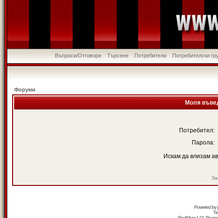
Въпроси/Отговори
Търсене
Потребители
Потребителски гр
Форуми
Моля въвед
Потребител:
Парола:
Искам да влизам а
За
Powered by
Tr
RedSilver 1.01 Them