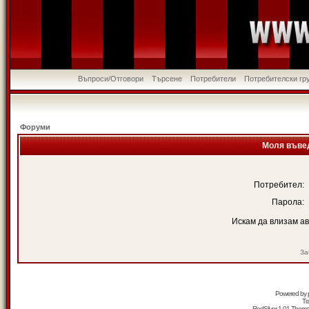
Въпроси/Отговори
Търсене
Потребители
Потребителски гр
Форуми
Моля въвед
Потребител:
Парола:
Искам да влизам а
За
Powered by
Tr
RedSilver 1.01 Them