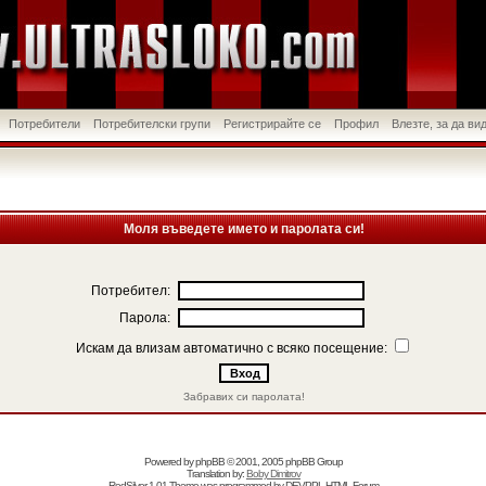
Потребители
Потребителски групи
Регистрирайте се
Профил
Влезте, за да в
Моля въведете името и паролата си!
Потребител:
Парола:
Искам да влизам автоматично с всяко посещение:
Забравих си паролата!
Powered by
phpBB
© 2001, 2005 phpBB Group
Translation by:
Boby Dimitrov
RedSilver 1.01 Theme was programmed by
DEVPPL
HTML Forum