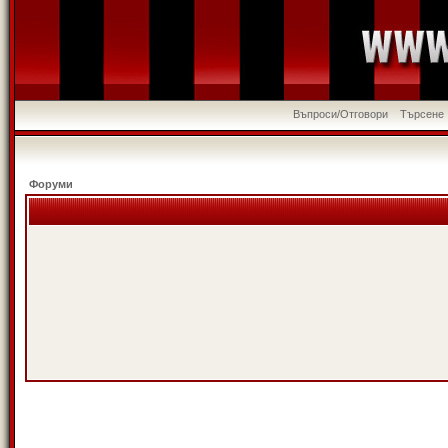
Въпроси/Отговори
Търсене
Форуми