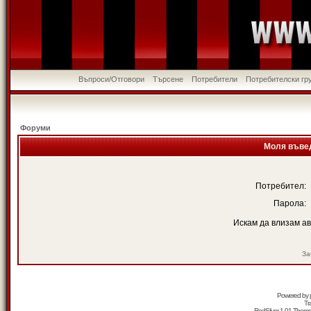
Въпроси/Отговори
Търсене
Потребители
Потребителски гр
Форуми
Моля въвед
Потребител:
Парола:
Искам да влизам а
За
Powered by
Tr
RedSilver 1.01 Them