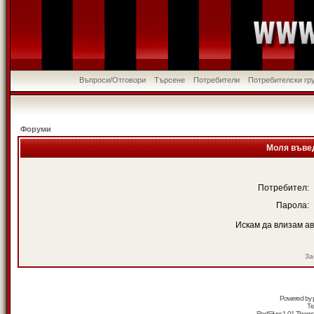
Въпроси/Отговори
Търсене
Потребители
Потребителски гр
Форуми
Моля въвед
Потребител:
Парола:
Искам да влизам а
За
Powered by
Tr
RedSilver 1.01 Them